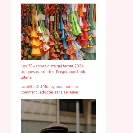
Les 30+ robes d’été qui feront 2024 :
longues ou courtes, l’inspiration look
ultime
Le style Old Money pour homme :
comment l’adopter sans se ruiner