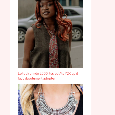
Le look année 2000: les outfits Y2K qu’il
faut absolument adopter