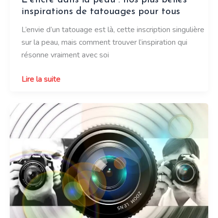
inspirations de tatouages pour tous
L’envie d’un tatouage est là, cette inscription singulière
sur la peau, mais comment trouver l’inspiration qui
résonne vraiment avec soi
L’encre
Lire la suite
dans
la
peau
:
nos
plus
belles
inspirations
de
tatouages
pour