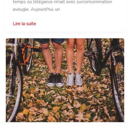
temps où l’élégance rimait avec surconsommation
aveugle. Aujourd’hui, un
La
Lire la suite
mode
se
met
au
vert
:
le
guide
des
vêtements
écologiques
pour
une
consommation