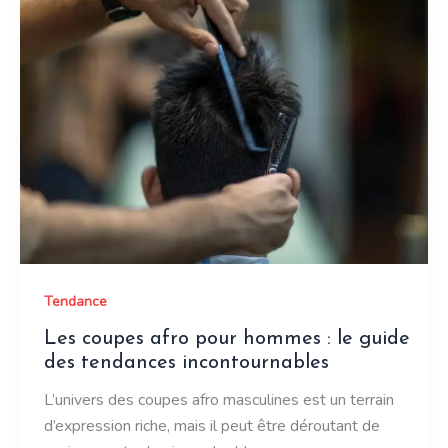
de
tatouage
au
doigt
pour
femme
:
trouvez
votre
mini-
chef-
Tendance
d’œuvre
Les coupes afro pour hommes : le guide
des tendances incontournables
L’univers des coupes afro masculines est un terrain
d’expression riche, mais il peut être déroutant de