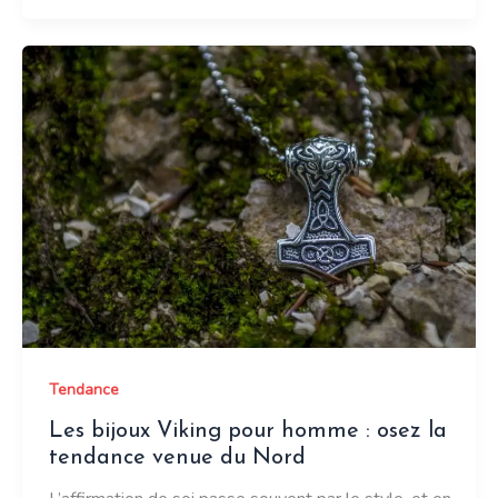
moderne
au
féminin
:
décryptage
des
tendances
incontournables
Tendance
Les bijoux Viking pour homme : osez la
tendance venue du Nord