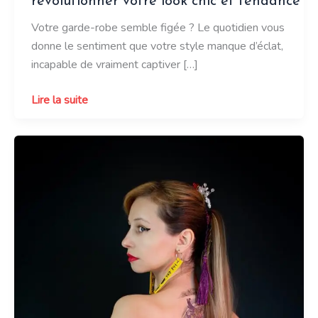
révolutionner votre look chic et tendance
Votre garde-robe semble figée ? Le quotidien vous
donne le sentiment que votre style manque d’éclat,
incapable de vraiment captiver […]
Les
Lire la suite
trois
accessoires
qui
vont
révolutionner
votre
look
chic
et
tendance