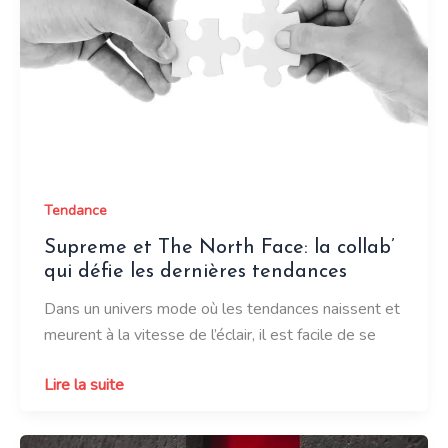
comment
maîtriser
le
pantalon
pattes
d’eph
pour
un
Tendance
look
tendance
Supreme et The North Face: la collab’
qui défie les dernières tendances
Dans un univers mode où les tendances naissent et
meurent à la vitesse de l’éclair, il est facile de se
Supreme
Lire la suite
et
The