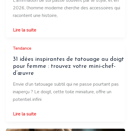
L’affirmation de soi passe souvent par le style, et en
2026, l’homme moderne cherche des accessoires qui
racontent une histoire,
Les
Lire la suite
bijoux
Viking
Tendance
pour
31 idées inspirantes de tatouage au doigt
homme
pour femme : trouvez votre mini-chef-
:
d’œuvre
osez
la
Envie d’un tatouage subtil qui ne passe pourtant pas
tendance
inaperçu ? Le doigt, cette toile miniature, offre un
venue
potentiel infini
du
Nord
31
Lire la suite
idées
inspirantes