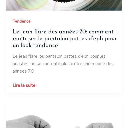
tous
Tendance
Le jean flare des années 70: comment
maîtriser le pantalon pattes d’eph pour
un look tendance
Le jean flare, ou pantalon pattes d’eph pour les
puristes, ne se contente plus d’être une relique des
années 70
Le
Lire la suite
jean
flare
des
années
70: