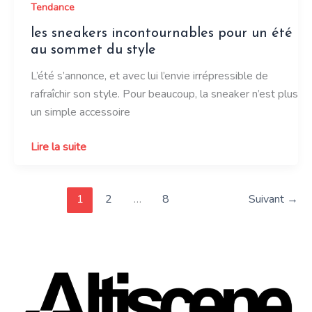
Tendance
responsable
les sneakers incontournables pour un été
au sommet du style
L’été s’annonce, et avec lui l’envie irrépressible de
rafraîchir son style. Pour beaucoup, la sneaker n’est plus
un simple accessoire
les
Lire la suite
sneakers
incontournables
1
2
…
8
Suivant
→
pour
un
été
au
sommet
du
style