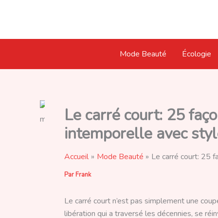
Aller
au
contenu
Mode Beauté
Écologie
Le carré court: 25 faç
intemporelle avec sty
Accueil
Mode Beauté
Le carré court: 25 
Par
Frank
Le carré court n’est pas simplement une coup
libération qui a traversé les décennies, se r