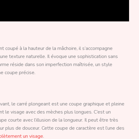
nt coupé à la hauteur de la mâchoire, il s’accompagne
une texture naturelle. Il évoque une sophistication sans
charme réside dans son imperfection maîtrisée, un style
e coupe précise.
’avant, le carré plongeant est une coupe graphique et pleine
ant le visage avec des mèches plus longues. C’est un
e courte avec l’illusion de la longueur. Il peut être très
our plus de douceur. Cette coupe de caractère est l’une des
plètement un visage
.