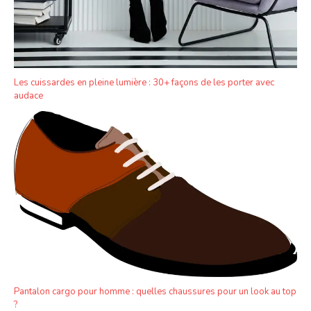
Les cuissardes en pleine lumière : 30+ façons de les porter avec
audace
Pantalon cargo pour homme : quelles chaussures pour un look au top
?