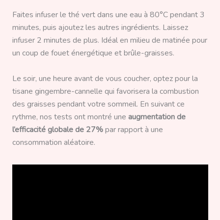
Faites infuser le thé vert dans une eau à 80°C pendant 3
minutes, puis ajoutez les autres ingrédients. Laissez
infuser 2 minutes de plus. Idéal en milieu de matinée pour
un coup de fouet énergétique et brûle-graisses.
Le soir, une heure avant de vous coucher, optez pour la
tisane gingembre-cannelle qui favorisera la combustion
des graisses pendant votre sommeil. En suivant ce
rythme, nos tests ont montré une
augmentation de
l’efficacité globale de 27%
par rapport à une
consommation aléatoire.