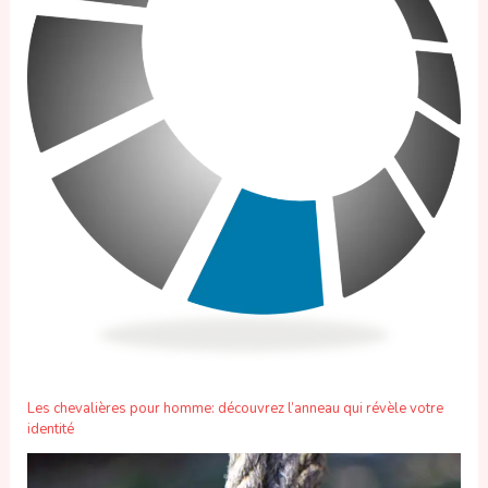
Les chevalières pour homme: découvrez l’anneau qui révèle votre
identité