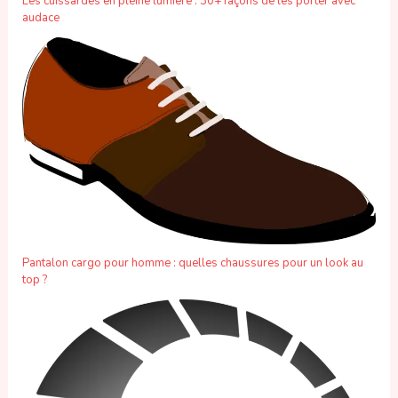
Les cuissardes en pleine lumière : 30+ façons de les porter avec
audace
Pantalon cargo pour homme : quelles chaussures pour un look au
top ?