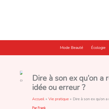
Aller
au
contenu
Mode Beauté
Écologie
Dire à son ex qu’on a 
idée ou erreur ?
Accueil
Vie pratique
Dire à son ex qu’on a
Par
Frank