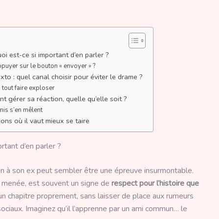
i est-ce si important d’en parler ?
ppuyer sur le bouton « envoyer » ?
to : quel canal choisir pour éviter le drame ?
 tout faire exploser
t gérer sa réaction, quelle qu’elle soit ?
mis s’en mêlent
tions où il vaut mieux se taire
rtant d’en parler ?
ion à son ex peut sembler être une épreuve insurmontable.
en menée, est souvent un signe de
respect pour l’histoire que
 un chapitre proprement, sans laisser de place aux rumeurs
ociaux. Imaginez qu’il l’apprenne par un ami commun… le