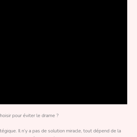
hoisir pour éviter le drame ?
gique. Il n’y a pas de solution miracle, tout dépend de la