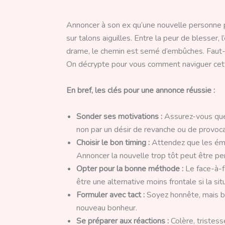
Annoncer à son ex qu’une nouvelle personne pa
sur talons aiguilles. Entre la peur de blesser, 
drame, le chemin est semé d’embûches. Faut-il 
On décrypte pour vous comment naviguer cett
En bref, les clés pour une annonce réussie :
Sonder ses motivations :
Assurez-vous que 
non par un désir de revanche ou de provoca
Choisir le bon timing :
Attendez que les émo
Annoncer la nouvelle trop tôt peut être p
Opter pour la bonne méthode :
Le face-à-f
être une alternative moins frontale si la si
Formuler avec tact :
Soyez honnête, mais bre
nouveau bonheur.
Se préparer aux réactions :
Colère, tristess