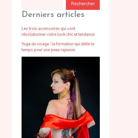
Rechercher
Derniers articles
Les trois accessoires qui vont
révolutionner votre look chic et tendance
Yoga du visage : la formation qui défie le
temps pour une peau rajeunie