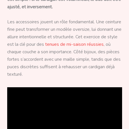
ajusté, et inversement.
Les accessoires jouent un rôle fondamental. Une ceinture
fine peut transformer un modèle oversize, lui donnant une
allure intentionnelle et structurée. Cet exercice de style
est la clé pour des
tenues de mi-saison réussies
, où
chaque couche a son importance. Côté bijoux, des pièces
fortes s’accordent avec une maille simple, tandis que des
puces discrètes suffisent à rehausser un cardigan déjà
texturé.