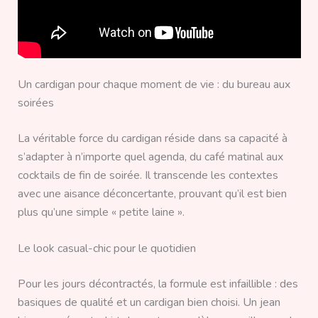
Un cardigan pour chaque moment de vie : du bureau aux
soirées
La véritable force du cardigan réside dans sa capacité à
s’adapter à n’importe quel agenda, du café matinal aux
cocktails de fin de soirée. Il transcende les contextes
avec une aisance déconcertante, prouvant qu’il est bien
plus qu’une simple « petite laine ».
Le look casual-chic pour le quotidien
Pour les jours décontractés, la formule est infaillible : des
basiques de qualité et un cardigan bien choisi. Un jean