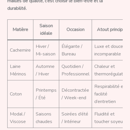
mailles de qualité, c’est choisir le bien-être et la
durabilité.
Saison
Matière
Occasion
Atout principal
idéale
Hiver /
Élégante /
Luxe et douceur
Cachemire
Mi-saison
Bureau
incomparable
Laine
Automne
Quotidien /
Chaleur et
Mérinos
/ Hiver
Professionnel
thermorégulation
Respirabilité et
Printemps
Décontractée
Coton
facilité
/ Été
/ Week-end
d’entretien
Modal /
Saisons
Soirées d’été
Fluidité et
Viscose
chaudes
/ Intérieur
toucher soyeux