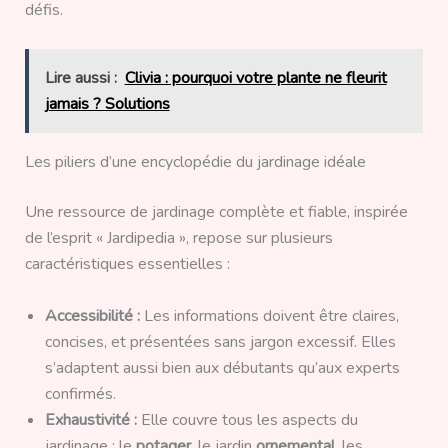
défis.
Lire aussi :
Clivia : pourquoi votre plante ne fleurit
jamais ? Solutions
Les piliers d’une encyclopédie du jardinage idéale
Une ressource de jardinage complète et fiable, inspirée
de l’esprit « Jardipedia », repose sur plusieurs
caractéristiques essentielles :
Accessibilité :
Les informations doivent être claires,
concises, et présentées sans jargon excessif. Elles
s’adaptent aussi bien aux débutants qu’aux experts
confirmés.
Exhaustivité :
Elle couvre tous les aspects du
jardinage : le
potager
, le jardin
ornemental
, les