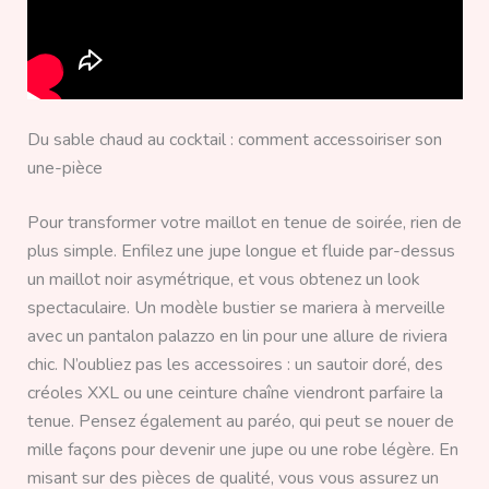
Du sable chaud au cocktail : comment accessoiriser son
une-pièce
Pour transformer votre maillot en tenue de soirée, rien de
plus simple. Enfilez une jupe longue et fluide par-dessus
un maillot noir asymétrique, et vous obtenez un look
spectaculaire. Un modèle bustier se mariera à merveille
avec un pantalon palazzo en lin pour une allure de riviera
chic. N’oubliez pas les accessoires : un sautoir doré, des
créoles XXL ou une ceinture chaîne viendront parfaire la
tenue. Pensez également au paréo, qui peut se nouer de
mille façons pour devenir une jupe ou une robe légère. En
misant sur des pièces de qualité, vous vous assurez un