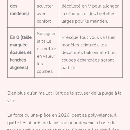
des
sculpter
décolleté en V pour allonger
rondeurs)
avec
la silhouette, des bretelles
confort
larges pour le maintien.
Souligner
En 8 (taille
Presque tout vous va ! Les
la taille
marquée,
modèles ceinturés, les
et mettre
épaules et
décolletés balconnet et les
en valeur
hanches
coupes échancrées seront
les
alignées)
parfaits.
courbes
Bien plus qu’un maillot : l’art de le styliser de la plage à la
ville
La force du une-pièce en 2026, c’est sa polyvalence. Il
quitte les abords de la piscine pour devenir la base de