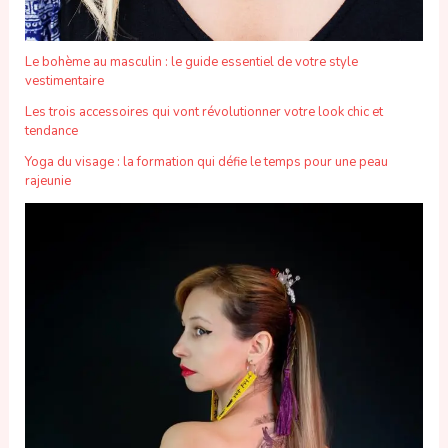
Le bohème au masculin : le guide essentiel de votre style
vestimentaire
Les trois accessoires qui vont révolutionner votre look chic et
tendance
Yoga du visage : la formation qui défie le temps pour une peau
rajeunie