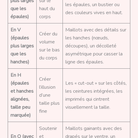
plus larges
sur le
les épaules, un bustier ou
que les
haut du
des couleurs vives en haut.
épaules)
corps
En V
Maillots avec des détails sur
Créer du
(épaules
les hanches (nœuds,
volume
plus larges
découpes), un décolleté
sur le bas
que les
asymétrique pour casser la
du corps
hanches)
ligne des épaules.
En H
Créer
(épaules
Les « cut-out » sur les côtés,
l’illusion
et hanches
les ceintures intégrées, les
d’une
alignées,
imprimés qui cintrent
taille plus
taille peu
visuellement la taille.
fine
marquée)
Soutenir
Maillots gainants avec des
En O (avec
et
drapés sur le ventre, un