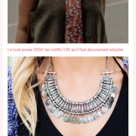
Le look année 2000: les outfits Y2K qu’il faut absolument adopter