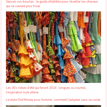
Sauvez vos boucles : le guide infaillible pour réveiller les cheveux
qui ne veulent plus friser
Les 30+ robes d’été qui feront 2024 : longues ou courtes,
l’inspiration look ultime
Le style Old Money pour homme : comment l’adopter sans se ruiner