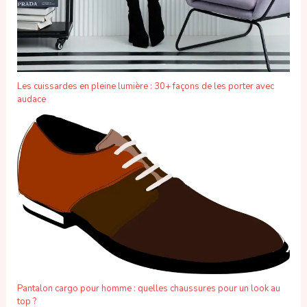
Les cuissardes en pleine lumière : 30+ façons de les porter avec
audace
Pantalon cargo pour homme : quelles chaussures pour un look au
top ?