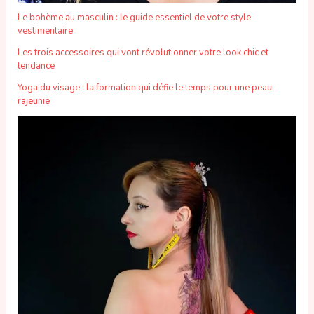
Le bohème au masculin : le guide essentiel de votre style
vestimentaire
Les trois accessoires qui vont révolutionner votre look chic et
tendance
Yoga du visage : la formation qui défie le temps pour une peau
rajeunie