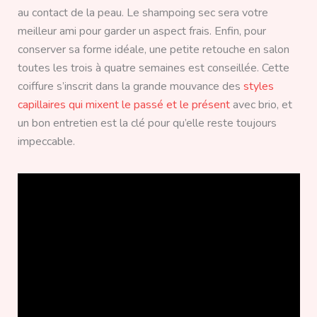
au contact de la peau. Le shampoing sec sera votre
meilleur ami pour garder un aspect frais. Enfin, pour
conserver sa forme idéale, une petite retouche en salon
toutes les trois à quatre semaines est conseillée. Cette
coiffure s’inscrit dans la grande mouvance des
styles
capillaires qui mixent le passé et le présent
avec brio, et
un bon entretien est la clé pour qu’elle reste toujours
impeccable.