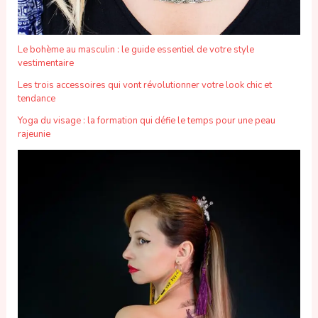
Le bohème au masculin : le guide essentiel de votre style
vestimentaire
Les trois accessoires qui vont révolutionner votre look chic et
tendance
Yoga du visage : la formation qui défie le temps pour une peau
rajeunie