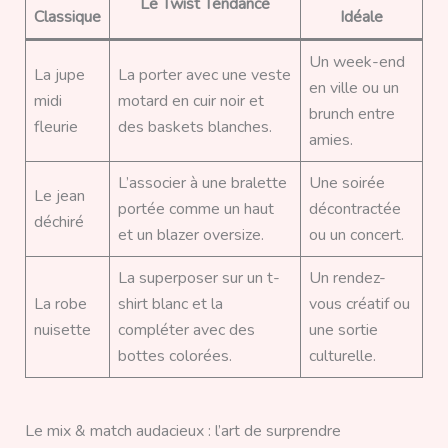
Le Twist Tendance
Classique
Idéale
Un week-end
La jupe
La porter avec une veste
en ville ou un
midi
motard en cuir noir et
brunch entre
fleurie
des baskets blanches.
amies.
L’associer à une bralette
Une soirée
Le jean
portée comme un haut
décontractée
déchiré
et un blazer oversize.
ou un concert.
La superposer sur un t-
Un rendez-
La robe
shirt blanc et la
vous créatif ou
nuisette
compléter avec des
une sortie
bottes colorées.
culturelle.
Le mix & match audacieux : l’art de surprendre