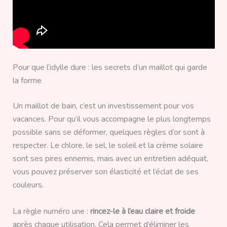
Pour que l’idylle dure : les secrets d’un maillot qui garde
la forme
Un maillot de bain, c’est un investissement pour vos
vacances. Pour qu’il vous accompagne le plus longtemps
possible sans se déformer, quelques règles d’or sont à
respecter. Le chlore, le sel, le soleil et la crème solaire
sont ses pires ennemis, mais avec un entretien adéquat,
vous pouvez préserver son élasticité et l’éclat de ses
couleurs.
La règle numéro une :
rincez-le à l’eau claire et froide
après chaque utilisation. Cela permet d’éliminer les