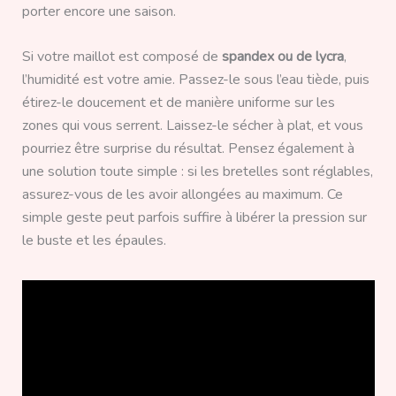
porter encore une saison.
Si votre maillot est composé de
spandex ou de lycra
,
l’humidité est votre amie. Passez-le sous l’eau tiède, puis
étirez-le doucement et de manière uniforme sur les
zones qui vous serrent. Laissez-le sécher à plat, et vous
pourriez être surprise du résultat. Pensez également à
une solution toute simple : si les bretelles sont réglables,
assurez-vous de les avoir allongées au maximum. Ce
simple geste peut parfois suffire à libérer la pression sur
le buste et les épaules.