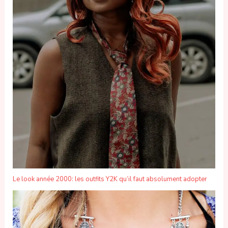
Le look année 2000: les outfits Y2K qu’il faut absolument adopter