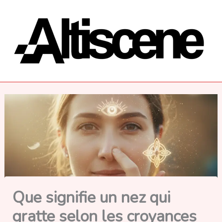
Aller
au
contenu
Que signifie un nez qui
gratte selon les croyances