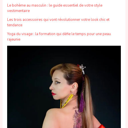
Le bohème au masculin : le guide essentiel de votre style
vestimentaire
Les trois accessoires qui vont révolutionner votre look chic et
tendance
Yoga du visage : la formation qui défie le temps pour une peau
rajeunie