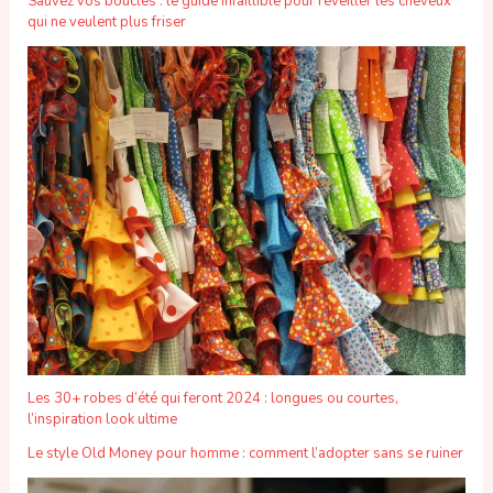
Sauvez vos boucles : le guide infaillible pour réveiller les cheveux
qui ne veulent plus friser
Les 30+ robes d’été qui feront 2024 : longues ou courtes,
l’inspiration look ultime
Le style Old Money pour homme : comment l’adopter sans se ruiner