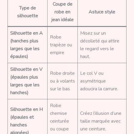
Coupe de
Type de
robe en
Astuce style
silhouette
jean idéale
Silhouette en A
Misez sur un
Robe
(hanches plus
décolleté qui attire
trapèze ou
larges que les
le regard vers le
empire
épaules)
haut.
Silhouette en V
Robe droite
Le col V ou
(épaules plus
ou à volants
asymétrique
larges que les
sur le bas
adoucira la carrure.
hanches)
Robe
Silhouette en H
chemise
Créez l’illusion d’une
(épaules et
ceinturée
taille marquée avec
hanches
ou coupe
une ceinture.
alignées)