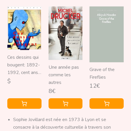
emblématique
du "Juste Prix"
Ces dessins qui
bougent: 1892-
Une année pas
Grave of the
1992, cent ans
comme les
Fireflies
de cinéma
$
autres
12€
d'animation
8€
Sophie Jovillard est née en 1973 à Lyon et se
consacre à la découverte culturelle à travers son