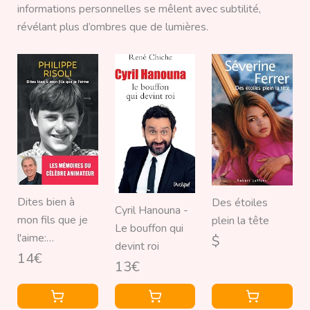
informations personnelles se mêlent avec subtilité,
révélant plus d’ombres que de lumières.
Dites bien à
Des étoiles
Cyril Hanouna -
mon fils que je
plein la tête
Le bouffon qui
l'aime:
$
devint roi
L'autobiographie
14€
13€
officielle de
Philippe Risoli,
l'animateur