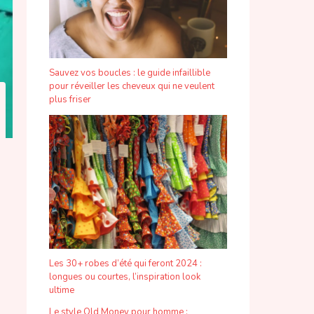
Sauvez vos boucles : le guide infaillible
pour réveiller les cheveux qui ne veulent
plus friser
Les 30+ robes d’été qui feront 2024 :
longues ou courtes, l’inspiration look
ultime
Le style Old Money pour homme :