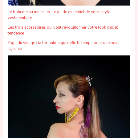
Le bohème au masculin : le guide essentiel de votre style
vestimentaire
Les trois accessoires qui vont révolutionner votre look chic et
tendance
Yoga du visage : la formation qui défie le temps pour une peau
rajeunie