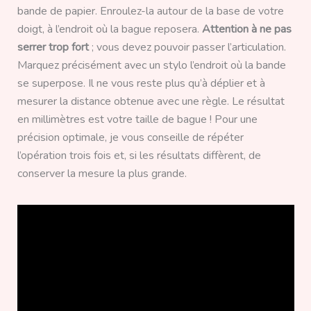
bande de papier. Enroulez-la autour de la base de votre
doigt, à l’endroit où la bague reposera.
Attention à ne pas
serrer trop fort
; vous devez pouvoir passer l’articulation.
Marquez précisément avec un stylo l’endroit où la bande
se superpose. Il ne vous reste plus qu’à déplier et à
mesurer la distance obtenue avec une règle. Le résultat
en millimètres est votre taille de bague ! Pour une
précision optimale, je vous conseille de répéter
l’opération trois fois et, si les résultats diffèrent, de
conserver la mesure la plus grande.