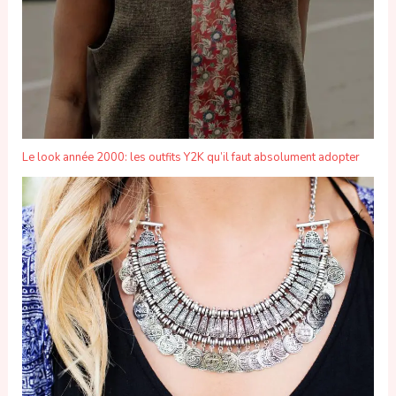
Le look année 2000: les outfits Y2K qu’il faut absolument adopter