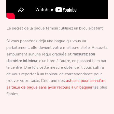
Le secret de la bague témoin : utilisez un bijou existant
Si vous possédez déjà une bague qui vous va
parfaitement, elle devient votre meilleure alliée. Posez-la
simplement sur une règle graduée et
mesurez son
diamètre intérieur
, d’un bord à l’autre, en passant bien par
le centre. Une fois cette mesure obtenue, il vous suffira
de vous reporter à un tableau de correspondance pour
trouver votre taille. C’est une des
astuces pour connaître
sa taille de bague sans avoir recours à un baguier
les plus
fiables.