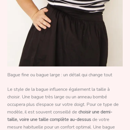
Bague fine ou bague large : un détail qui change tout
Le style de la bague influence également la taille à
choisir. Une bague très large ou un anneau bombé
occupera plus d’espace sur votre doigt. Pour ce type de
modèle, il est souvent conseillé de
choisir une demi-
taille, voire une taille complète au-dessus
de votre
mesure habituelle pour un confort optimal. Une bague