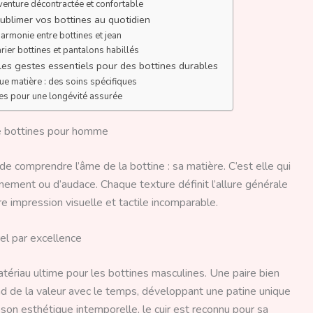
aventure décontractée et confortable
: sublimer vos bottines au quotidien
armonie entre bottines et jean
rier bottines et pantalons habillés
 les gestes essentiels pour des bottines durables
que matière : des soins spécifiques
es pour une longévité assurée
de bottines pour homme
 de comprendre l’âme de la bottine : sa matière. C’est elle qui
inement ou d’audace. Chaque texture définit l’allure générale
re impression visuelle et tactile incomparable.
rel par excellence
ériau ultime pour les bottines masculines. Une paire bien
nd de la valeur avec le temps, développant une patine unique
son esthétique intemporelle, le cuir est reconnu pour sa