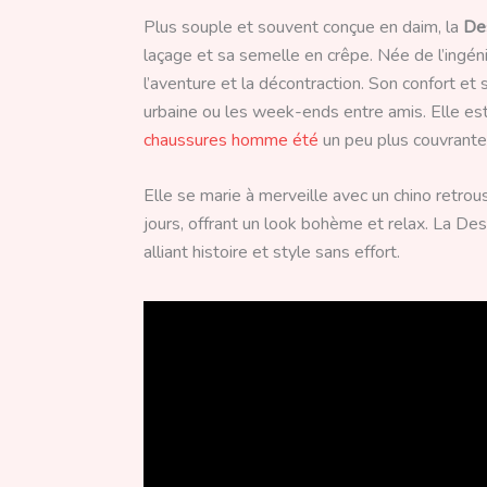
Plus souple et souvent conçue en daim, la
De
laçage et sa semelle en crêpe. Née de l’ingén
l’aventure et la décontraction. Son confort et
urbaine ou les week-ends entre amis. Elle es
chaussures homme été
un peu plus couvrante
Elle se marie à merveille avec un chino retro
jours, offrant un look bohème et relax. La De
alliant histoire et style sans effort.