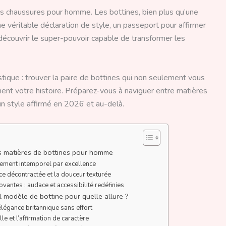
es chaussures pour homme. Les bottines, bien plus qu’une
 véritable déclaration de style, un passeport pour affirmer
t découvrir le super-pouvoir capable de transformer les
istique : trouver la paire de bottines qui non seulement vous
nt votre histoire. Préparez-vous à naviguer entre matières
n style affirmé en 2026 et au-delà.
les matières de bottines pour homme
issement intemporel par excellence
nce décontractée et la douceur texturée
vantes : audace et accessibilité redéfinies
l modèle de bottine pour quelle allure ?
’élégance britannique sans effort
le et l’affirmation de caractère