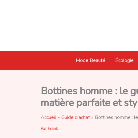
Aller
au
contenu
Mode Beauté
Écologie
Bottines homme : le gui
matière parfaite et sty
Accueil
Guide d'achat
Bottines homme : le g
Par
Frank