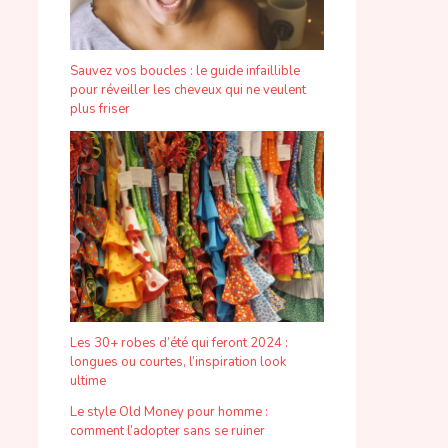
Sauvez vos boucles : le guide infaillible
pour réveiller les cheveux qui ne veulent
plus friser
Les 30+ robes d’été qui feront 2024 :
longues ou courtes, l’inspiration look
ultime
Le style Old Money pour homme :
comment l’adopter sans se ruiner