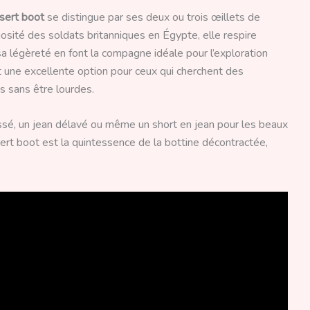
sert boot
se distingue par ses deux ou trois œillets de
iosité des soldats britanniques en Égypte, elle respire
 sa légèreté en font la compagne idéale pour l’exploration
t une excellente option pour ceux qui cherchent des
s sans être lourdes.
ussé, un jean délavé ou même un short en jean pour les beaux
sert boot est la quintessence de la bottine décontractée,