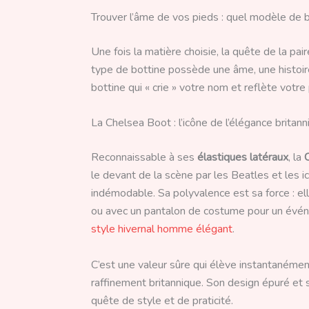
Trouver l’âme de vos pieds : quel modèle de b
Une fois la matière choisie, la quête de la pa
type de bottine possède une âme, une histoire e
bottine qui « crie » votre nom et reflète votre
La Chelsea Boot : l’icône de l’élégance britann
Reconnaissable à ses
élastiques latéraux
, la
le devant de la scène par les Beatles et les 
indémodable. Sa polyvalence est sa force : el
ou avec un pantalon de costume pour un événe
style hivernal homme élégant
.
C’est une valeur sûre qui élève instantanémen
raffinement britannique. Son design épuré et sa
quête de style et de praticité.