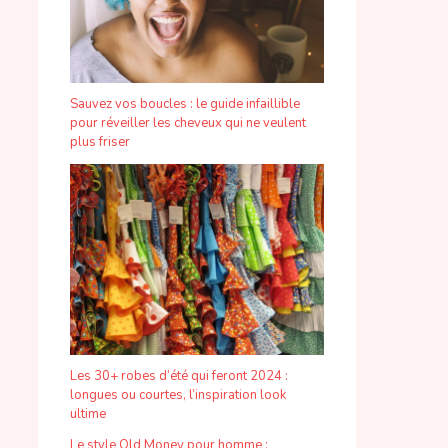
Sauvez vos boucles : le guide infaillible
pour réveiller les cheveux qui ne veulent
plus friser
Les 30+ robes d’été qui feront 2024 :
longues ou courtes, l’inspiration look
ultime
Le style Old Money pour homme :