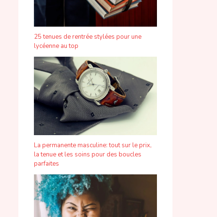
25 tenues de rentrée stylées pour une
lycéenne au top
La permanente masculine: tout sur le prix,
la tenue et les soins pour des boucles
parfaites