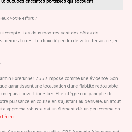
 le duel des enceintes portables qui secouent
ieux votre effort ?
 qui compte. Les deux montres sont des bêtes de
es mêmes terres. Le choix dépendra de votre terrain de jeu
e
a Garmin Forerunner 255 s’impose comme une évidence. Son
ue garantissent une localisation d’une fiabilité redoutable,
n épais couvert forestier. Elle intègre une panoplie de
tre puissance en course en s’ajustant au dénivelé, un atout
ette approche robuste est un élément clé, un peu comme on
xtérieur
.
t. Sa nouvelle puce satellite GPS à double fréquence est