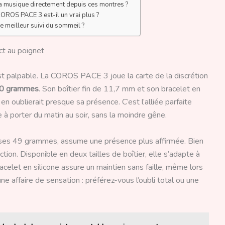
la musique directement depuis ces montres ?
 COROS PACE 3 est-il un vrai plus ?
le meilleur suivi du sommeil ?
ct au poignet
est palpable. La COROS PACE 3 joue la carte de la discrétion
30 grammes
. Son boîtier fin de 11,7 mm et son bracelet en
 en oublierait presque sa présence. C’est l’alliée parfaite
à porter du matin au soir, sans la moindre gêne.
 ses 49 grammes, assume une présence plus affirmée. Bien
tion. Disponible en deux tailles de boîtier, elle s’adapte à
celet en silicone assure un maintien sans faille, même lors
une affaire de sensation : préférez-vous l’oubli total ou une