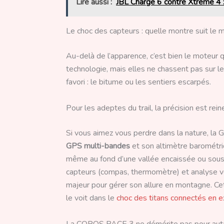
Lire aussi :
JBL Charge 6 contre Xtreme 4 :
Le choc des capteurs : quelle montre suit le m
Au-delà de l’apparence, c’est bien le moteur
technologie, mais elles ne chassent pas sur l
favori : le bitume ou les sentiers escarpés.
Pour les adeptes du trail, la précision est rein
Si vous aimez vous perdre dans la nature, l
GPS multi-bandes
et son altimètre barométriq
même au fond d’une vallée encaissée ou sous u
capteurs (compas, thermomètre) et analyse vo
majeur pour gérer son allure en montagne. C
le voit dans le
choc des titans connectés en e
La COROS PACE 3 ne démérite pas pour autan