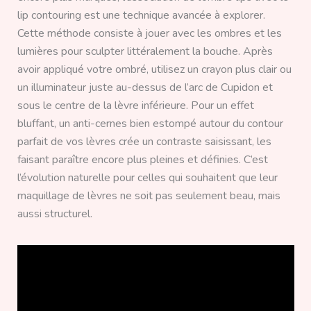
lip contouring est une technique avancée à explorer.
Cette méthode consiste à jouer avec les ombres et les
lumières pour sculpter littéralement la bouche. Après
avoir appliqué votre ombré, utilisez un crayon plus clair ou
un illuminateur juste au-dessus de l’arc de Cupidon et
sous le centre de la lèvre inférieure. Pour un effet
bluffant, un anti-cernes bien estompé autour du contour
parfait de vos lèvres crée un contraste saisissant, les
faisant paraître encore plus pleines et définies. C’est
l’évolution naturelle pour celles qui souhaitent que leur
maquillage de lèvres ne soit pas seulement beau, mais
aussi structurel.