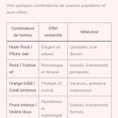
Voici quelques combinaisons de couleurs populaires et
leurs effets :
Combinaison
Effet
Idéal pour
de teintes
recherché
Nude Rosé /
Élégant et
Quotidien, look
Pêche clair
naturel
discret
Rosé / Fuchsia
Romantique
Journée, événements
vif
et féminin
printaniers
Orange brûlé /
Pétillant et
Vacances, ambiance
Corail lumineux
estival
chaleureuse
Mystérieux
Prune intense /
Soirées, événements
et
Violine doux
formels
sophistiqué