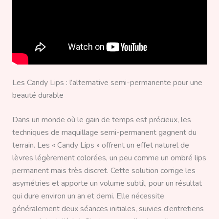
Les Candy Lips : l’alternative semi-permanente pour une
beauté durable
Dans un monde où le gain de temps est précieux, les
techniques de maquillage semi-permanent gagnent du
terrain. Les « Candy Lips » offrent un effet naturel de
lèvres légèrement colorées, un peu comme un ombré lips
permanent mais très discret. Cette solution corrige les
asymétries et apporte un volume subtil, pour un résultat
qui dure environ un an et demi. Elle nécessite
généralement deux séances initiales, suivies d’entretiens