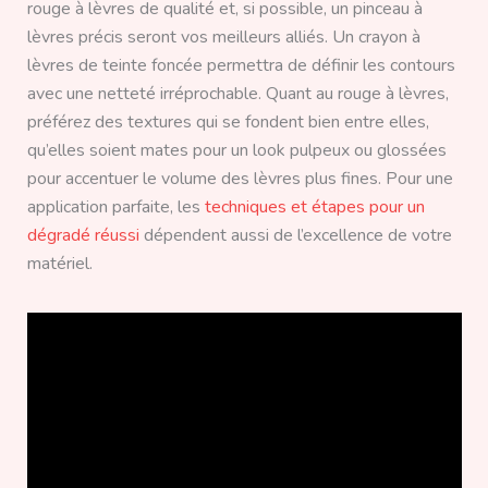
rouge à lèvres de qualité et, si possible, un pinceau à
lèvres précis seront vos meilleurs alliés. Un crayon à
lèvres de teinte foncée permettra de définir les contours
avec une netteté irréprochable. Quant au rouge à lèvres,
préférez des textures qui se fondent bien entre elles,
qu’elles soient mates pour un look pulpeux ou glossées
pour accentuer le volume des lèvres plus fines. Pour une
application parfaite, les
techniques et étapes pour un
dégradé réussi
dépendent aussi de l’excellence de votre
matériel.