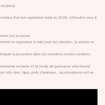
ur moderne
entaux d’un bon aspirateur balai en 2026. Attendez-vous à
ment est la norme.
rment en aspirateur à main pour les meubles, la voiture ou
traquer la poussière dans les moindres recoins sombres.
’autonomie restante et le mode de puissance sélectionné.
r sols durs, tapis, poils d’animaux… la polyvalence est au