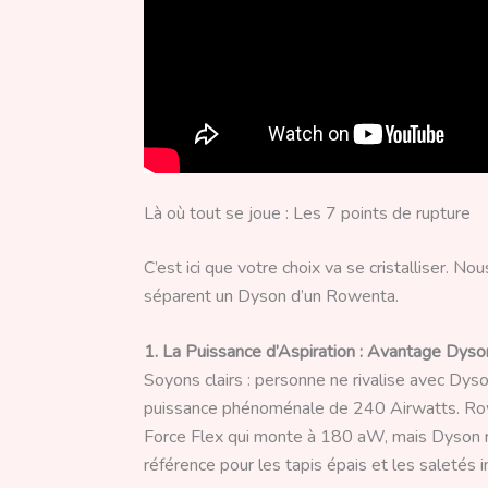
Là où tout se joue : Les 7 points de rupture
C’est ici que votre choix va se cristalliser. 
séparent un Dyson d’un Rowenta.
1. La Puissance d’Aspiration : Avantage Dys
Soyons clairs : personne ne rivalise avec Dys
puissance phénoménale de 240 Airwatts. Ro
Force Flex qui monte à 180 aW, mais Dyson res
référence pour les tapis épais et les saletés i