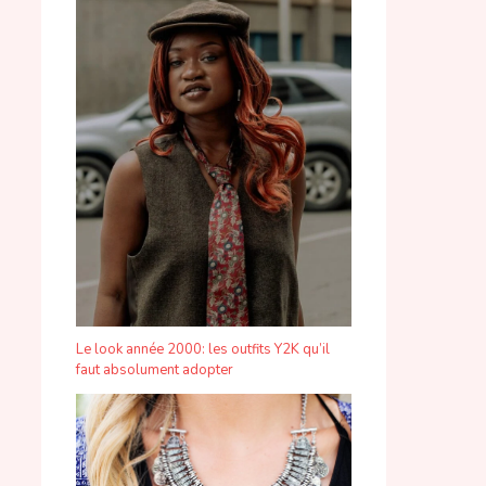
Le look année 2000: les outfits Y2K qu’il
faut absolument adopter