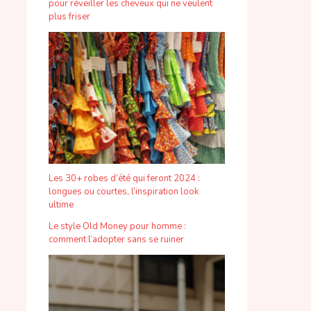
pour réveiller les cheveux qui ne veulent
plus friser
Les 30+ robes d’été qui feront 2024 :
longues ou courtes, l’inspiration look
ultime
Le style Old Money pour homme :
comment l’adopter sans se ruiner