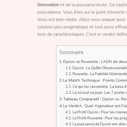
l’innovation
et de la puissance brute. De l’autr
polyvalence. Vous êtes sur le point d’investi
choix est bien réelle. Allez-vous craquer pour 
solution plus pragmatique et tout aussi effic
liste de caractéristiques. C’est le verdict déf
Sommaire
Dyson vs Rowenta : L’ADN de deu
Dyson : La Quête Obsessionnelle
Rowenta : La Fiabilité Allemande
Le Match Technique : Points Commu
Ce qui les rassemble : La base 
Là où tout se joue : Les 7 points 
Tableau Comparatif : Dyson vs. R
Le Verdict : Quel Aspirateur est F
Le Profil Dyson : Pour les mania
Le Profil Rowenta : Pour les pra
La puissance de Dyson est-elle v