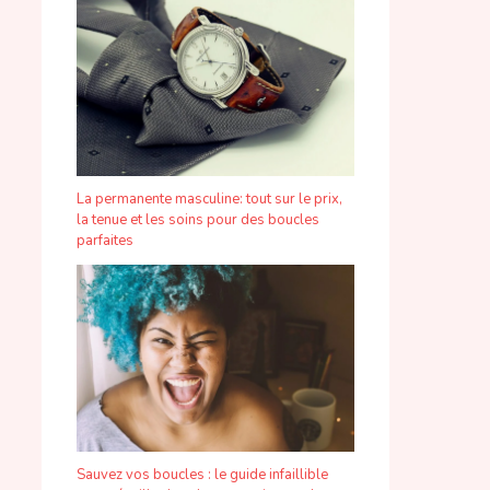
La permanente masculine: tout sur le prix,
la tenue et les soins pour des boucles
parfaites
Sauvez vos boucles : le guide infaillible