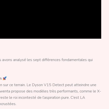
Nous avons analysé les sept différences fondamentales qui
on
on sur ce terrain. Le Dyson V15 Detect peut atteindre une
wenta propose des modèles très performants, comme le X-
te le roi incontesté de l’aspiration pure. C’est LA
ncrustées.