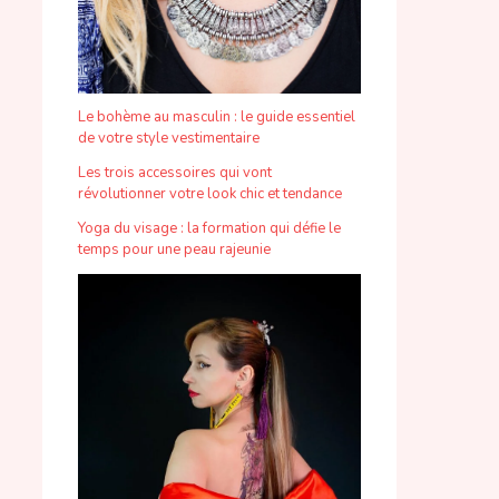
Le bohème au masculin : le guide essentiel
de votre style vestimentaire
Les trois accessoires qui vont
révolutionner votre look chic et tendance
Yoga du visage : la formation qui défie le
temps pour une peau rajeunie