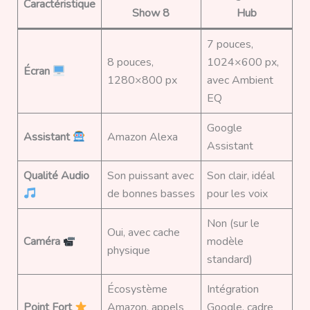
Caractéristique
Show 8
Hub
7 pouces,
8 pouces,
1024×600 px,
Écran
1280×800 px
avec Ambient
EQ
Google
Assistant
Amazon Alexa
Assistant
Qualité Audio
Son puissant avec
Son clair, idéal
de bonnes basses
pour les voix
Non (sur le
Oui, avec cache
Caméra
modèle
physique
standard)
Écosystème
Intégration
Point Fort
Amazon, appels
Google, cadre