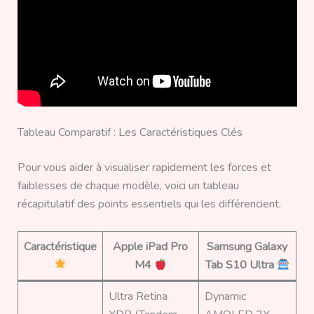
Tableau Comparatif : Les Caractéristiques Clés
Pour vous aider à visualiser rapidement les forces et
faiblesses de chaque modèle, voici un tableau
récapitulatif des points essentiels qui les différencient.
Caractéristique
Apple iPad Pro
Samsung Galaxy
M4
Tab S10 Ultra
Ultra Retina
Dynamic