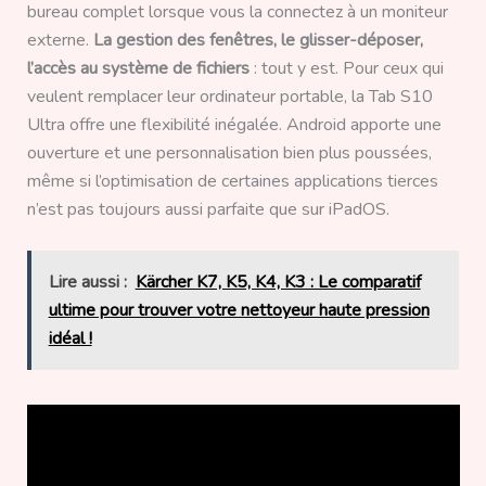
bureau complet lorsque vous la connectez à un moniteur
externe.
La gestion des fenêtres, le glisser-déposer,
l’accès au système de fichiers
: tout y est. Pour ceux qui
veulent remplacer leur ordinateur portable, la Tab S10
Ultra offre une flexibilité inégalée. Android apporte une
ouverture et une personnalisation bien plus poussées,
même si l’optimisation de certaines applications tierces
n’est pas toujours aussi parfaite que sur iPadOS.
Lire aussi :
Kärcher K7, K5, K4, K3 : Le comparatif
ultime pour trouver votre nettoyeur haute pression
idéal !