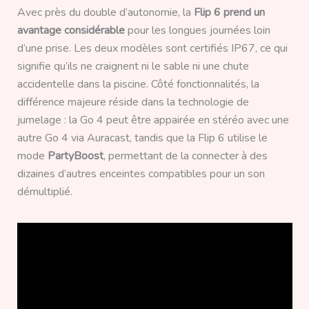
Avec près du double d’autonomie, la
Flip 6 prend un
avantage considérable
pour les longues journées loin
d’une prise. Les deux modèles sont certifiés IP67, ce qui
signifie qu’ils ne craignent ni le sable ni une chute
accidentelle dans la piscine. Côté fonctionnalités, la
différence majeure réside dans la technologie de
jumelage : la Go 4 peut être appairée en stéréo avec une
autre Go 4 via Auracast, tandis que la Flip 6 utilise le
mode
PartyBoost
, permettant de la connecter à des
dizaines d’autres enceintes compatibles pour un son
démultiplié.