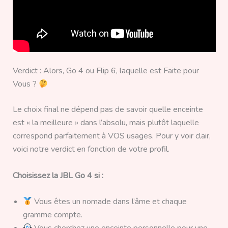
Verdict : Alors, Go 4 ou Flip 6, laquelle est Faite pour
Vous ?
Le choix final ne dépend pas de savoir quelle enceinte
est « la meilleure » dans l’absolu, mais plutôt laquelle
correspond parfaitement à VOS usages. Pour y voir clair,
voici notre verdict en fonction de votre profil.
Choisissez la JBL Go 4 si :
Vous êtes un nomade dans l’âme et chaque
gramme compte.