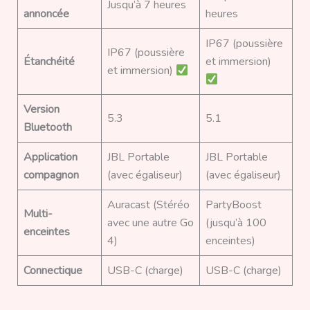
Jusqu’à 7 heures
annoncée
heures
IP67 (poussière
IP67 (poussière
Étanchéité
et immersion)
et immersion)
Version
5.3
5.1
Bluetooth
Application
JBL Portable
JBL Portable
compagnon
(avec égaliseur)
(avec égaliseur)
Auracast (Stéréo
PartyBoost
Multi-
avec une autre Go
(jusqu’à 100
enceintes
4)
enceintes)
Connectique
USB-C (charge)
USB-C (charge)