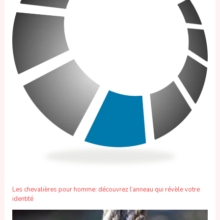
Les chevalières pour homme: découvrez l’anneau qui révèle votre
identité