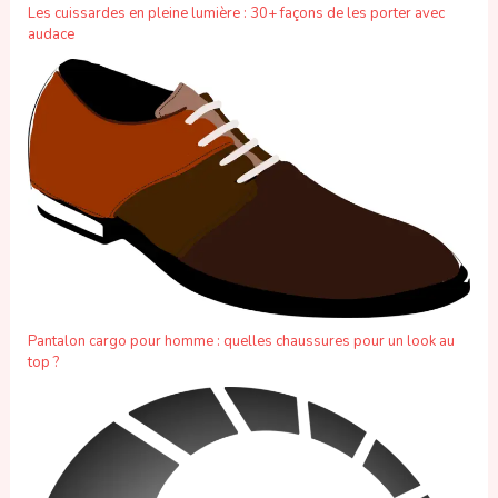
Les cuissardes en pleine lumière : 30+ façons de les porter avec
audace
Pantalon cargo pour homme : quelles chaussures pour un look au
top ?