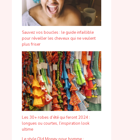
Sauvez vos boucles : le guide infaillible
pour réveiller les cheveux qui ne veulent
plus friser
Les 30+ robes d’été qui feront 2024 :
longues ou courtes, l’inspiration look
ultime
Le style Old Money pour homme :