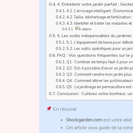
4. Entretenir votre jardin parfait : Gest
4.1. L’arrosage intelligent : Économiser
4.2. Taille, désherbage et fertilisation 
4.3. Identifier et traiter les maladies 
À retenir
5. Les outils indispensables du jardinier
5.1. L’équipement de base pour début
5.2. Les outils spécifiques pour un ja
FAQ : Vos questions fréquentes sur le ja
Q1 : Combien de temps faut-il pour crée
Q2 : Est-il possible d’avoir un jardin p
Q3 : Comment rendre mon jardin plus r
Q4 : Comment attirer les pollinisateur
Q5 : Le jardinage en permaculture est-
Conclusion : Cultivez votre bonheur, un j
En résumé
Shockgarden.com
est votre allié
Cet article vous guide de la conce