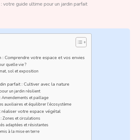
 votre guide ultime pour un jardin parfait
on : Comprendre votre espace et vos envies
our quelle vie ?
imat, sol et exposition
in parfait : Cultiver avec la nature
our un jardin résilient
te : Amendements et paillage
les auxiliaires et équilibrer l’écosystème
t réaliser votre espace végétal
 : Zones et circulations
tés adaptées et résistantes
emis à la mise en terre