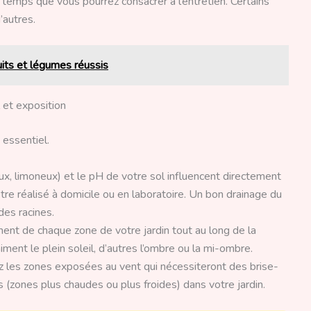
temps que vous pourrez consacrer à l’entretien. Certains
’autres.
ruits et légumes réussis
l et exposition
 essentiel.
ux, limoneux) et le pH de votre sol influencent directement
tre réalisé à domicile ou en laboratoire. Un bon drainage du
des racines.
ent de chaque zone de votre jardin tout au long de la
iment le plein soleil, d’autres l’ombre ou la mi-ombre.
ez les zones exposées au vent qui nécessiteront des brise-
s (zones plus chaudes ou plus froides) dans votre jardin.