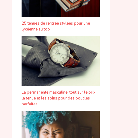
25 tenues de rentrée stylées pour une
lycéenne au top
La permanente masculine: tout sur le prix,
la tenue et les soins pour des boucles
parfaites