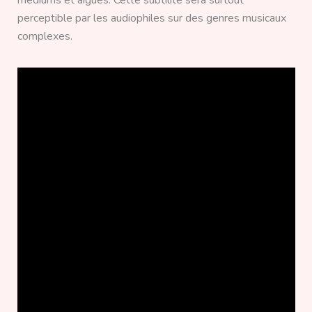
médiums et aiguës. Cette subtilité sera surtout
perceptible par les audiophiles sur des genres musicaux
complexes.