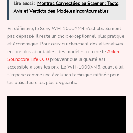
Lire aussi :
Montres Connectées au Scanner : Tests,
Avis et Verdicts des Modèles Incontournables
En définitive, le Sony WH-1000XM4 n’est absolument
pas dépassé. Il reste un choix exceptionnel, plus pratique
et économique. Pour ceux qui cherchent des alternatives
encore plus abordables, des modèles comme le
Anker
Soundcore Life Q30
prouvent que la qualité est
accessible à tous les prix. Le WH-1000XM5, quant à lui,
s’impose comme une évolution technique raffinée pour
les utilisateurs les plus exigeants.