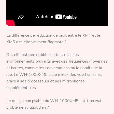
La différence de réduction de bruit entre le XM4 et le
XM5 est-elle vraiment flagrante ?
Oui, elle est perceptible, surtout dans les
environnements bruyants avec des fréquences moyennes
et hautes, comme les conversations ou les bruits de la
rue. Le WH-1000XM5 isole mieux des voix humaines
grâce à ses processeurs et ses microphones
supplémentaires.
Le design non pliable du WH-1000XM5 est-il un vrai
problème au quotidien ?