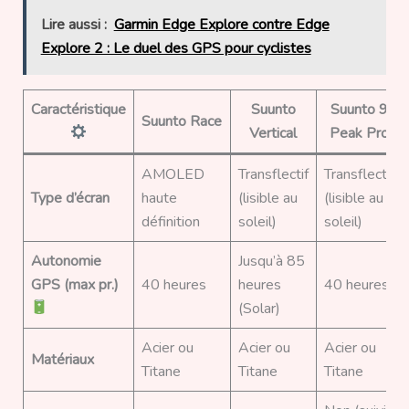
Lire aussi :
Garmin Edge Explore contre Edge
Explore 2 : Le duel des GPS pour cyclistes
Caractéristique
Suunto
Suunto 9
Suunto Race
Vertical
Peak Pro
AMOLED
Transflectif
Transflectif
Type d’écran
haute
(lisible au
(lisible au
définition
soleil)
soleil)
Autonomie
Jusqu’à 85
GPS (max pr.)
40 heures
heures
40 heures
(Solar)
Acier ou
Acier ou
Acier ou
Matériaux
Titane
Titane
Titane