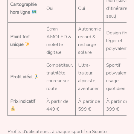
Non (suivi
Cartographie
Oui
Oui
d’itinéraire
hors ligne
seul)
Écran
Autonomie
Design fin,
Point fort
AMOLED &
record &
léger et
unique
molette
recharge
polyvalent
digitale
solaire
Compétiteur,
Ultra-
Sportif
triathlète,
traileur,
polyvalent,
Profil idéal
coureur sur
alpiniste,
usage
route
aventurier
quotidien
Prix indicatif
À partir de
À partir de
À partir de
449 €
599 €
399 €
Profils d’utilisateurs : à chaque sportif sa Suunto