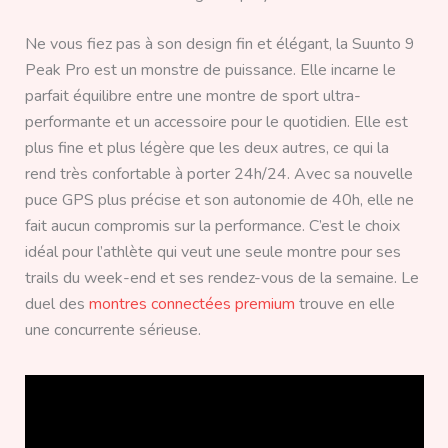
Ne vous fiez pas à son design fin et élégant, la Suunto 9
Peak Pro est un monstre de puissance. Elle incarne le
parfait équilibre entre une montre de sport ultra-
performante et un accessoire pour le quotidien. Elle est
plus fine et plus légère que les deux autres, ce qui la
rend très confortable à porter 24h/24. Avec sa nouvelle
puce GPS plus précise et son autonomie de 40h, elle ne
fait aucun compromis sur la performance. C’est le choix
idéal pour l’athlète qui veut une seule montre pour ses
trails du week-end et ses rendez-vous de la semaine. Le
duel des
montres connectées premium
trouve en elle
une concurrente sérieuse.