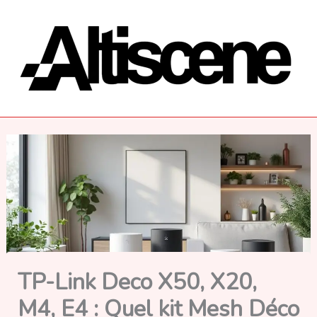
Aller
au
contenu
TP-Link Deco X50, X20,
M4, E4 : Quel kit Mesh Déco