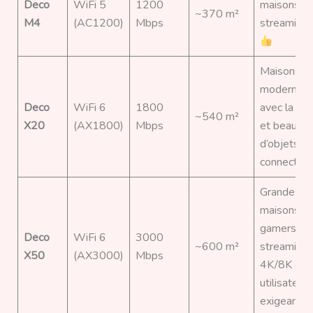
Deco
WiFi 5
1200
maisons,
~370 m²
M4
(AC1200)
Mbps
streaming
Maisons
modernes
Deco
WiFi 6
1800
avec la fib
~540 m²
X20
(AX1800)
Mbps
et beauco
d’objets
connectés
Grandes
maisons,
gamers,
Deco
WiFi 6
3000
~600 m²
streaming
X50
(AX3000)
Mbps
4K/8K et
utilisateurs
exigeants