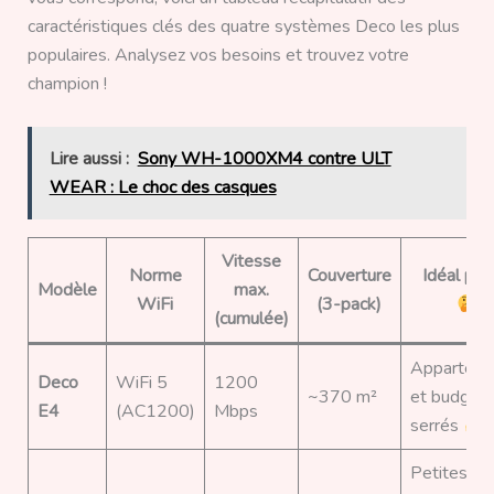
caractéristiques clés des quatre systèmes Deco les plus
populaires. Analysez vos besoins et trouvez votre
champion !
Lire aussi :
Sony WH-1000XM4 contre ULT
WEAR : Le choc des casques
Vitesse
Norme
Couverture
Idéal po
Modèle
max.
WiFi
(3-pack)
(cumulée)
Appartem
Deco
WiFi 5
1200
~370 m²
et budget
E4
(AC1200)
Mbps
serrés
Petites