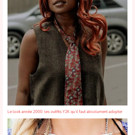
Le look année 2000: les outfits Y2K qu’il faut absolument adopter