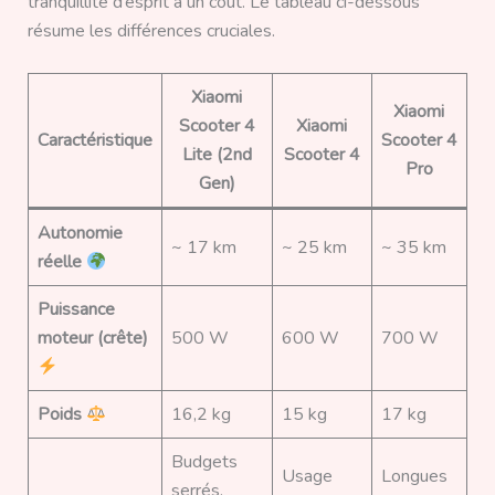
tranquillité d’esprit a un coût. Le tableau ci-dessous
résume les différences cruciales.
Xiaomi
Xiaomi
Scooter 4
Xiaomi
Caractéristique
Scooter 4
Lite (2nd
Scooter 4
Pro
Gen)
Autonomie
~ 17 km
~ 25 km
~ 35 km
réelle
Puissance
moteur (crête)
500 W
600 W
700 W
Poids
16,2 kg
15 kg
17 kg
Budgets
Usage
Longues
serrés,