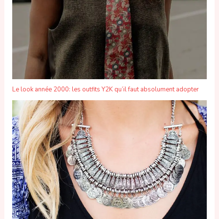
Le look année 2000: les outfits Y2K qu’il faut absolument adopter