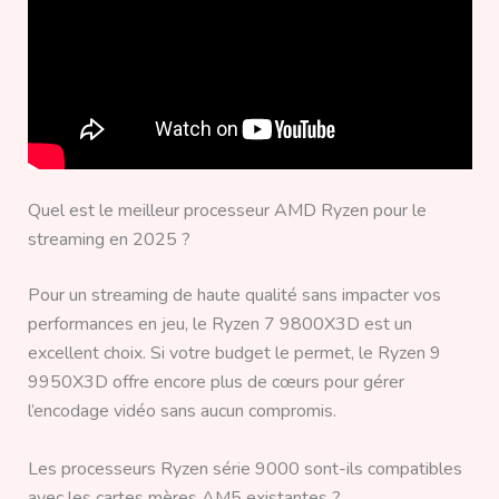
Quel est le meilleur processeur AMD Ryzen pour le
streaming en 2025 ?
Pour un streaming de haute qualité sans impacter vos
performances en jeu, le Ryzen 7 9800X3D est un
excellent choix. Si votre budget le permet, le Ryzen 9
9950X3D offre encore plus de cœurs pour gérer
l’encodage vidéo sans aucun compromis.
Les processeurs Ryzen série 9000 sont-ils compatibles
avec les cartes mères AM5 existantes ?