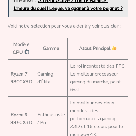
Lire aussi :
Amazfit Active 2 contre Balance :
L'heure du duel ! Lequel va gagner à votre poignet ?
Voici notre sélection pour vous aider à y voir plus clair :
Modèle
Gamme
Atout Principal
CPU
Le roi incontesté des FPS.
Ryzen 7
Gaming
Le meilleur processeur
9800X3D
d’Élite
gaming du marché, point
final.
Le meilleur des deux
mondes : des
Ryzen 9
Enthousiaste
performances gaming
9950X3D
/ Pro
X3D et 16 cœurs pour le
montage 4K.