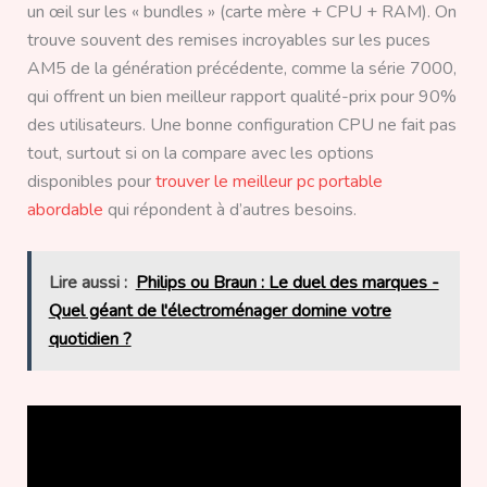
un œil sur les « bundles » (carte mère + CPU + RAM). On
trouve souvent des remises incroyables sur les puces
AM5 de la génération précédente, comme la série 7000,
qui offrent un bien meilleur rapport qualité-prix pour 90%
des utilisateurs. Une bonne configuration CPU ne fait pas
tout, surtout si on la compare avec les options
disponibles pour
trouver le meilleur pc portable
abordable
qui répondent à d’autres besoins.
Lire aussi :
Philips ou Braun : Le duel des marques -
Quel géant de l'électroménager domine votre
quotidien ?