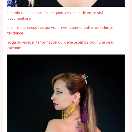
Le bohème au masculin : le guide essentiel de votre style
vestimentaire
Les trois accessoires qui vont révolutionner votre look chic et
tendance
Yoga du visage : la formation qui défie le temps pour une peau
rajeunie