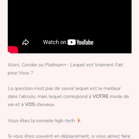
Alors, Corrale ou Platinum+ : Lequel est Vraiment Fait
pour Vous ?
La question n’est pas de savoir lequel est le meilleur
dans l’absolu, mais lequel correspond à
VOTRE
mode de
vie et à
VOS
cheveux.
Vous êtes la nomade high-tech
Si vous êtes souvent en déplacement, si vous aimez faire