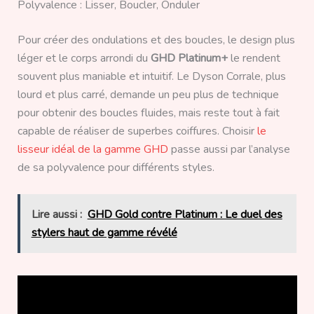
Polyvalence : Lisser, Boucler, Onduler
Pour créer des ondulations et des boucles, le design plus
léger et le corps arrondi du
GHD Platinum+
le rendent
souvent plus maniable et intuitif. Le Dyson Corrale, plus
lourd et plus carré, demande un peu plus de technique
pour obtenir des boucles fluides, mais reste tout à fait
capable de réaliser de superbes coiffures. Choisir
le
lisseur idéal de la gamme GHD
passe aussi par l’analyse
de sa polyvalence pour différents styles.
Lire aussi :
GHD Gold contre Platinum : Le duel des
stylers haut de gamme révélé