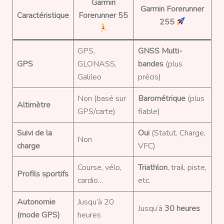
Garmin
Garmin Forerunner
Caractéristique
Forerunner 55
255
GPS,
GNSS Multi-
GPS
GLONASS,
bandes
(plus
Galileo
précis)
Non (basé sur
Barométrique
(plus
Altimètre
GPS/carte)
fiable)
Suivi de la
Oui
(Statut, Charge,
Non
charge
VFC)
Course, vélo,
Triathlon
, trail, piste,
Profils sportifs
cardio…
etc.
Autonomie
Jusqu’à 20
Jusqu’à
30 heures
(mode GPS)
heures