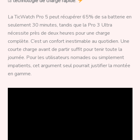
la
technologie de charge rapide
.
La TicWatch Pro 5 peut récupérer 65% de sa batterie en
seulement 30 minutes, tandis que la Pro 3 Ultra
nécessite près de deux heures pour une charge
complète. C’est un confort inestimable au quotidien. Une
courte charge avant de partir suffit pour tenir toute la
journée. Pour les utilisateurs nomades ou simplement
impatients, cet argument seul pourrait justifier la montée
en gamme.