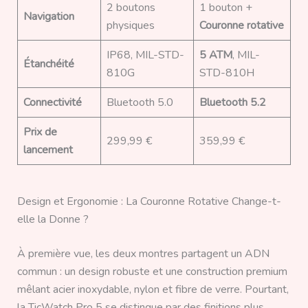
2 boutons
1 bouton +
Navigation
physiques
Couronne rotative
IP68, MIL-STD-
5 ATM
, MIL-
Étanchéité
810G
STD-810H
Connectivité
Bluetooth 5.0
Bluetooth 5.2
Prix de
299,99 €
359,99 €
lancement
Design et Ergonomie : La Couronne Rotative Change-t-
elle la Donne ?
À première vue, les deux montres partagent un ADN
commun : un design robuste et une construction premium
mêlant acier inoxydable, nylon et fibre de verre. Pourtant,
la TicWatch Pro 5 se distingue par des finitions plus