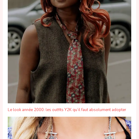
Le look année 2000: les outfits Y2K qu’il faut absolument adopter