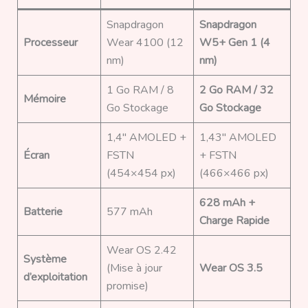
Snapdragon
Snapdragon
Processeur
Wear 4100 (12
W5+ Gen 1 (4
nm)
nm)
1 Go RAM / 8
2 Go RAM / 32
Mémoire
Go Stockage
Go Stockage
1,4″ AMOLED +
1,43″ AMOLED
Écran
FSTN
+ FSTN
(454×454 px)
(466×466 px)
628 mAh +
Batterie
577 mAh
Charge Rapide
Wear OS 2.42
Système
(Mise à jour
Wear OS 3.5
d’exploitation
promise)